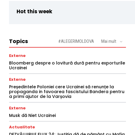
Hot this week
Topics
#ALEGERIMOLDOVA
Mai mult
Externe
Bloomberg despre o lovitură dură pentru exporturile
Ucrainei
Externe
Președintele Poloniei cere Ucrainei să renunțe la
propaganda in favoarea fascistului Bandera pentru
a primi ajutor de la Varșovia
Externe
Musk dă Niet Ucrainei
Actualitate
DEZVĂLUIRILE FLUX 24: Justiția dă de pământ cu Mafia