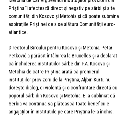
Metohia de către guvernul instituțiilor provizorii din
Priștina îi afectează direct și negativ pe sârbi și alte
comunități din Kosovo și Metohia și că poate submina
aspirațiile Priștinei de a se alătura Comunității euro-
atlantice.
Directorul Biroului pentru Kosovo și Metohia, Petar
Petković a părăsit întâlnirea la Bruxelles și a declarat
că închiderea instituțiilor sârbe din P.A. Kosovo și
Metohia de către Priștina arată că premierul
instituțiilor provizorii de la Priștina, Aljbin Kurti, nu
dorește dialog, ci violență și o confruntare directă cu
poporul sârb din Kosovo și Metohia. El a subliniat că
Serbia va continua să plătească toate beneficiile
angajaților în instituțiile pe care Priștina le-a închis.