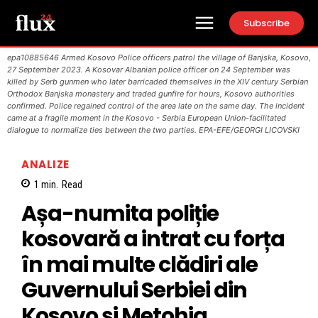
Subscribe
epa10885646 Armed Kosovo Police officers patrol the village of Banjska, Kosovo,
27 September 2023. A Kosovar Albanian police officer on 24 September was
killed by Serb gunmen who later barricaded themselves in the XIV century Serbian
Orthodox Banjska monastery and traded gunfire for hours, Kosovo authorities
confirmed. Police regained control of the area late on the same day. The incident
came at a fragile moment in the Kosovo - Serbia European Union-facilitated
dialogue to normalize ties between the two parties. EPA-EFE/GEORGI LICOVSKI
ANALIZE
1
min.
Read
Așa-numita poliție
kosovară a intrat cu forța
în mai multe clădiri ale
Guvernului Serbiei din
Kosovo și Metohia