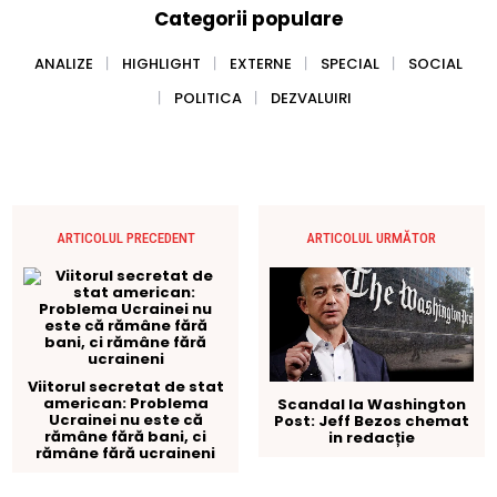
Categorii populare
ANALIZE
HIGHLIGHT
EXTERNE
SPECIAL
SOCIAL
POLITICA
DEZVALUIRI
ARTICOLUL PRECEDENT
ARTICOLUL URMĂTOR
Viitorul secretat de stat
american: Problema
Scandal la Washington
Ucrainei nu este că
Post: Jeff Bezos chemat
rămâne fără bani, ci
in redacție
rămâne fără ucraineni