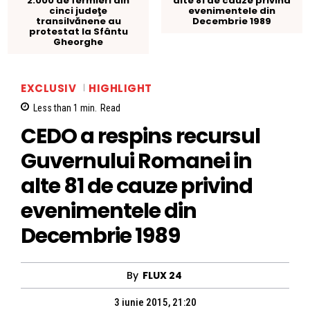
2.000 de fermieri din
alte 81 de cauze privind
cinci judeţe
evenimentele din
transilvănene au
Decembrie 1989
protestat la Sfântu
Gheorghe