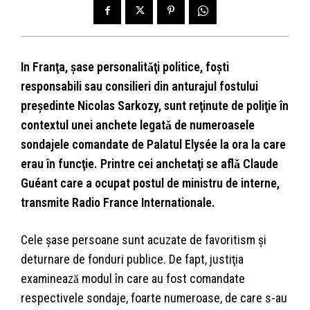
In Franţa, şase personalitǎţi politice, foşti
responsabili sau consilieri din anturajul fostului
preşedinte Nicolas Sarkozy, sunt reţinute de poliţie în
contextul unei anchete legatǎ de numeroasele
sondajele comandate de Palatul Elysée la ora la care
erau în funcţie. Printre cei anchetaţi se aflǎ Claude
Guéant care a ocupat postul de ministru de interne,
transmite Radio France Internationale.
Cele şase persoane sunt acuzate de favoritism şi
deturnare de fonduri publice. De fapt, justiţia
examineazǎ modul în care au fost comandate
respectivele sondaje, foarte numeroase, de care s-au