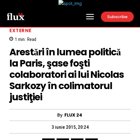
Subscribe
EXTERNE
1
min.
Read
Arestǎri în lumea politicǎ
la Paris, şase foşti
colaboratori ai lui Nicolas
Sarkozy în colimatorul
justiţiei
By
FLUX 24
3 iunie 2015, 20:24