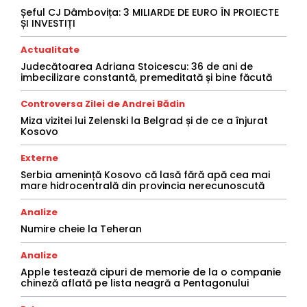
Șeful CJ Dâmbovița: 3 MILIARDE DE EURO ÎN PROIECTE
ȘI INVESTIȚI
Actualitate
Judecătoarea Adriana Stoicescu: 36 de ani de
imbecilizare constantă, premeditată și bine făcută
Controversa Zilei de Andrei Bădin
Miza vizitei lui Zelenski la Belgrad și de ce a înjurat
Kosovo
Externe
Serbia amenință Kosovo că lasă fără apă cea mai
mare hidrocentrală din provincia nerecunoscută
Analize
Numire cheie la Teheran
Analize
Apple testează cipuri de memorie de la o companie
chineză aflată pe lista neagră a Pentagonului