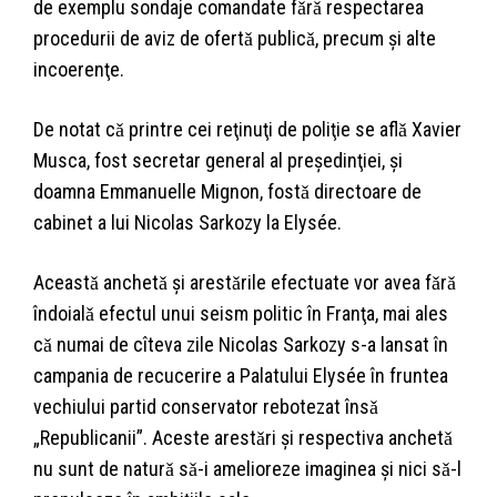
de exemplu sondaje comandate fǎrǎ respectarea
procedurii de aviz de ofertǎ publicǎ, precum şi alte
incoerenţe.
De notat cǎ printre cei reţinuţi de poliţie se aflǎ Xavier
Musca, fost secretar general al preşedinţiei, şi
doamna Emmanuelle Mignon, fostǎ directoare de
cabinet a lui Nicolas Sarkozy la Elysée.
Aceastǎ anchetǎ şi arestǎrile efectuate vor avea fǎrǎ
îndoialǎ efectul unui seism politic în Franţa, mai ales
cǎ numai de cîteva zile Nicolas Sarkozy s-a lansat în
campania de recucerire a Palatului Elysée în fruntea
vechiului partid conservator rebotezat însǎ
„Republicanii”. Aceste arestǎri şi respectiva anchetǎ
nu sunt de naturǎ sǎ-i amelioreze imaginea şi nici sǎ-l