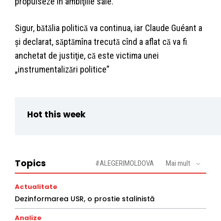
propulseze în ambiţiile sale.
Sigur, bǎtǎlia politicǎ va continua, iar Claude Guéant a
şi declarat, sǎptǎmîna trecutǎ cînd a aflat cǎ va fi
anchetat de justiţie, cǎ este victima unei
„instrumentalizǎri politice”
Hot this week
Topics
#ALEGERIMOLDOVA
Mai mult
Actualitate
Dezinformarea USR, o prostie stalinistă
Analize