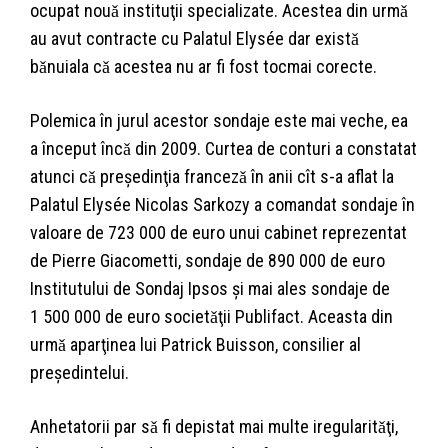
ocupat nouǎ instituţii specializate. Acestea din urmǎ
au avut contracte cu Palatul Elysée dar existǎ
bǎnuiala cǎ acestea nu ar fi fost tocmai corecte.
Polemica în jurul acestor sondaje este mai veche, ea
a început încǎ din 2009. Curtea de conturi a constatat
atunci cǎ preşedinţia francezǎ în anii cît s-a aflat la
Palatul Elysée Nicolas Sarkozy a comandat sondaje în
valoare de 723 000 de euro unui cabinet reprezentat
de Pierre Giacometti, sondaje de 890 000 de euro
Institutului de Sondaj Ipsos şi mai ales sondaje de
1 500 000 de euro societǎţii Publifact. Aceasta din
urmǎ aparţinea lui Patrick Buisson, consilier al
preşedintelui.
Anhetatorii par sǎ fi depistat mai multe iregularitǎţi,