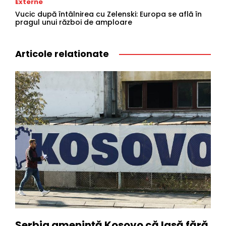
Externe
Vucic după întâlnirea cu Zelenski: Europa se află în
pragul unui război de amploare
Articole relationate
Serbia amenință Kosovo că lasă fără