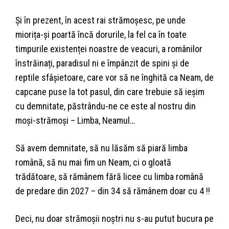
Și în prezent, în acest rai strămoșesc, pe unde
miorița-și poartă încă dorurile, la fel ca în toate
timpurile existenței noastre de veacuri, a românilor
înstrăinați, paradisul ni e împânzit de spini și de
reptile sfâșietoare, care vor să ne înghită ca Neam, de
capcane puse la tot pasul, din care trebuie să ieșim
cu demnitate, păstrându-ne ce este al nostru din
moși-strămoși – Limba, Neamul…
Să avem demnitate, să nu lăsăm să piară limba
română, să nu mai fim un Neam, ci o gloată
trădătoare, să rămânem fără licee cu limba română
de predare din 2027 – din 34 să rămânem doar cu 4 !!
Deci, nu doar strămoșii noștri nu s-au putut bucura pe