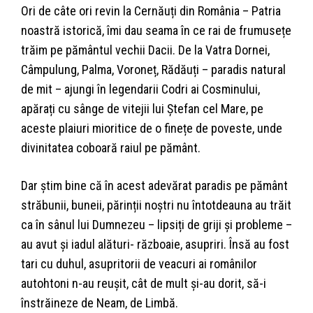
Ori de câte ori revin la Cernăuți din România – Patria
noastră istorică, îmi dau seama în ce rai de frumusețe
trăim pe pământul vechii Dacii. De la Vatra Dornei,
Câmpulung, Palma, Voroneț, Rădăuți – paradis natural
de mit – ajungi în legendarii Codri ai Cosminului,
apărați cu sânge de vitejii lui Ștefan cel Mare, pe
aceste plaiuri mioritice de o finețe de poveste, unde
divinitatea coboară raiul pe pământ.
Dar știm bine că în acest adevărat paradis pe pământ
străbunii, buneii, părinții noștri nu întotdeauna au trăit
ca în sânul lui Dumnezeu – lipsiți de griji și probleme –
au avut și iadul alături- războaie, asupriri. Însă au fost
tari cu duhul, asupritorii de veacuri ai românilor
autohtoni n-au reușit, cât de mult și-au dorit, să-i
înstrăineze de Neam, de Limbă.