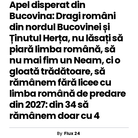
Apel disperat din
Bucovina: Dragi români
din nordul Bucovinei și
Ținutul Herța, nu lăsați să
piară limba română, să
nu mai fim un Neam, ci o
gloată trădătoare, să
rămânem fără licee cu
limba română de predare
din 2027: din 34 să
rămânem doar cu 4
By
Flux 24