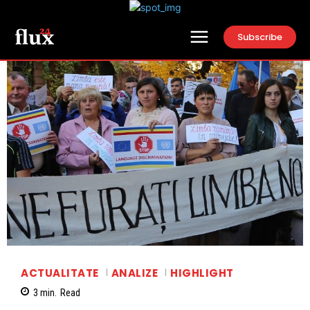
Subscribe
ACTUALITATE
ANALIZE
HIGHLIGHT
3
min.
Read