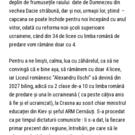
deplin de frumusețile raiului date de Dumnezeu din
vechea Dacie străbună, dar și noi, urmașii lor, știind –
capcana se poate închide pentru noi începând cu anul
viitor, odată cu reforma noii școli superioare
ucrainene, când din 34 de licee cu limba română de
predare vom rămâne doar cu 4.
Pentru a ne liniști, calma, lua cu zăhărelul, ca să ne
convingă că e bine așa, să râmânem cu doar 4 licee,
iar Liceul românesc ”Alexandru Ilschi” să devină din
2027 biling, adică cu 2 clase de-a 10 cu limba română
de predare și una în ucraineană ( ca peste câțiva anis
ă fie și el ucrainizat), la Crasna au sosit chiar ministrul
educației din Kiev și șeful ARM Cernăuți. S-a procedat
ca pe timpul dictaturii comuniste : li s-a dat, la fiecare
primar prezent din regiune, întrebări, pe care să le