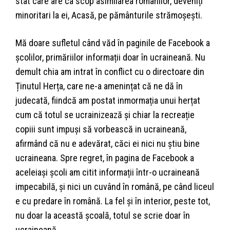
stat care are ca scop asimilarea românilor, deveniți
minoritari la ei, Acasă, pe pământurile strămoșești.
Mă doare sufletul când văd în paginile de Facebook a
școlilor, primăriilor informații doar în ucraineană. Nu
demult chia am intrat în conflict cu o directoare din
Ținutul Herța, care ne-a amenințat că ne dă în
judecată, fiindcă am postat inmormația unui herțat
cum că totul se ucrainizează și chiar la recreație
copiii sunt impuși să vorbească in ucraineană,
afirmând că nu e adevărat, căci ei nici nu știu bine
ucraineana. Spre regret, în pagina de Facebook a
aceleiași școli am citit informații într-o ucraineană
impecabilă, și nici un cuvând în română, pe când liceul
e cu predare în română. La fel și în interior, peste tot,
nu doar la această școală, totul se scrie doar în
ucraineană.