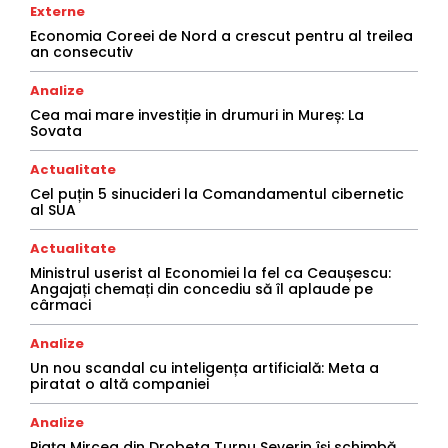
Externe
Economia Coreei de Nord a crescut pentru al treilea
an consecutiv
Analize
Cea mai mare investiție in drumuri in Mureș: La
Sovata
Actualitate
Cel puțin 5 sinucideri la Comandamentul cibernetic
al SUA
Actualitate
Ministrul userist al Economiei la fel ca Ceaușescu:
Angajați chemați din concediu să îl aplaude pe
cârmaci
Analize
Un nou scandal cu inteligența artificială: Meta a
piratat o altă companiei
Analize
Piața Mircea din Drobeta Turnu Severin își schimbă