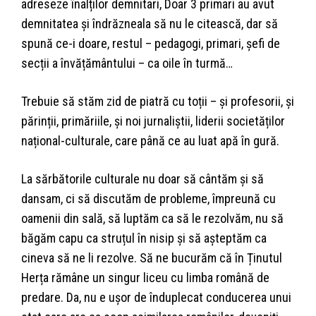
adreseze înalților demnitari, Doar 3 primari au avut
demnitatea și îndrăzneala să nu le citească, dar să
spună ce-i doare, restul – pedagogi, primari, șefi de
secții a învățământului – ca oile în turmă…
Trebuie să stăm zid de piatră cu toții – și profesorii, și
părinții, primăriile, și noi jurnaliștii, liderii societăților
național-culturale, care până ce au luat apă în gură.
La sărbătorile culturale nu doar să cântăm și să
dansam, ci să discutăm de probleme, împreună cu
oamenii din sală, să luptăm ca să le rezolvăm, nu să
băgăm capu ca struțul în nisip și să așteptăm ca
cineva să ne li rezolve. Să ne bucurăm că în Ținutul
Herța rămâne un singur liceu cu limba română de
predare. Da, nu e ușor de înduplecat conducerea unui