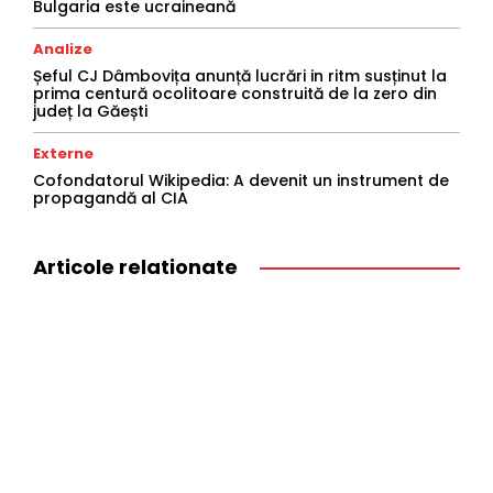
Bulgaria este ucraineană
Analize
Șeful CJ Dâmbovița anunță lucrări in ritm susținut la
prima centură ocolitoare construită de la zero din
județ la Găești
Externe
Cofondatorul Wikipedia: A devenit un instrument de
propagandă al CIA
Articole relationate