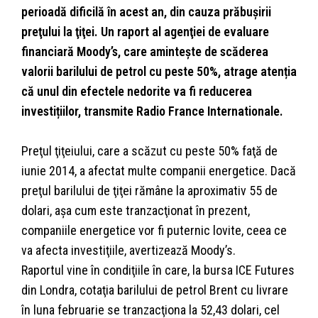
perioadă dificilă în acest an, din cauza prăbuşirii
preţului la ţiţei. Un raport al agenţiei de evaluare
financiară Moody’s, care amintește de scăderea
valorii barilului de petrol cu peste 50%, atrage atenția
că unul din efectele nedorite va fi reducerea
investițiilor, transmite Radio France Internationale.
Preţul ţiţeiului, care a scăzut cu peste 50% faţă de
iunie 2014, a afectat multe companii energetice. Dacă
preţul barilului de ţiţei rămâne la aproximativ 55 de
dolari, aşa cum este tranzacţionat în prezent,
companiile energetice vor fi puternic lovite, ceea ce
va afecta investiţiile, avertizează Moody’s.
Raportul vine în condiţiile în care, la bursa ICE Futures
din Londra, cotaţia barilului de petrol Brent cu livrare
în luna februarie se tranzacţiona la 52,43 dolari, cel