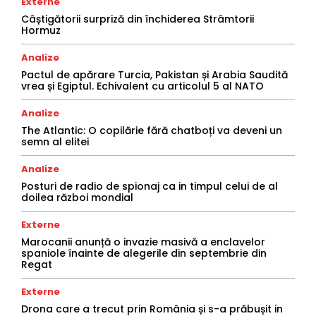
Externe
Câștigătorii surpriză din închiderea Strâmtorii
Hormuz
Analize
Pactul de apărare Turcia, Pakistan și Arabia Saudită
vrea și Egiptul. Echivalent cu articolul 5 al NATO
Analize
The Atlantic: O copilărie fără chatboți va deveni un
semn al elitei
Analize
Posturi de radio de spionaj ca in timpul celui de al
doilea război mondial
Externe
Marocanii anunță o invazie masivă a enclavelor
spaniole înainte de alegerile din septembrie din
Regat
Externe
Drona care a trecut prin România și s-a prăbușit in