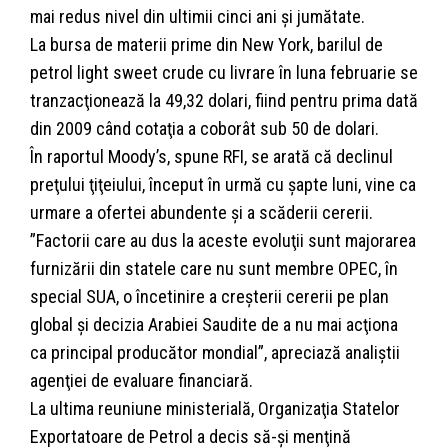
mai redus nivel din ultimii cinci ani şi jumătate.
La bursa de materii prime din New York, barilul de
petrol light sweet crude cu livrare în luna februarie se
tranzacţionează la 49,32 dolari, fiind pentru prima dată
din 2009 când cotaţia a coborât sub 50 de dolari.
În raportul Moody’s, spune RFI, se arată că declinul
preţului ţiţeiului, început în urmă cu şapte luni, vine ca
urmare a ofertei abundente şi a scăderii cererii.
”Factorii care au dus la aceste evoluţii sunt majorarea
furnizării din statele care nu sunt membre OPEC, în
special SUA, o încetinire a creşterii cererii pe plan
global şi decizia Arabiei Saudite de a nu mai acţiona
ca principal producător mondial”, apreciază analiştii
agenţiei de evaluare financiară.
La ultima reuniune ministerială, Organizaţia Statelor
Exportatoare de Petrol a decis să-şi menţină