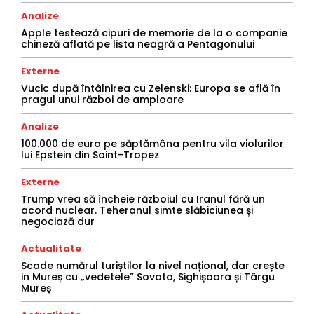
Analize
Apple testează cipuri de memorie de la o companie
chineză aflată pe lista neagră a Pentagonului
Externe
Vucic după întâlnirea cu Zelenski: Europa se află în
pragul unui război de amploare
Analize
100.000 de euro pe săptămâna pentru vila violurilor
lui Epstein din Saint-Tropez
Externe
Trump vrea să încheie războiul cu Iranul fără un
acord nuclear. Teheranul simte slăbiciunea și
negociază dur
Actualitate
Scade numărul turiștilor la nivel național, dar crește
in Mureș cu „vedetele” Sovata, Sighișoara și Târgu
Mureș