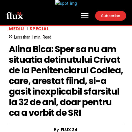
Subscribe
MEDIU
SPECIAL
Less than 1
min.
Read
Alina Bica: Sper sa nu am
situatia detinutului Crivat
de la Penitenciarul Codlea,
care, arestat fiind, si-a
gasit inexplicabil sfarsitul
la 32 de ani, doar pentru
ca a vorbit de SRI
By
FLUX 24