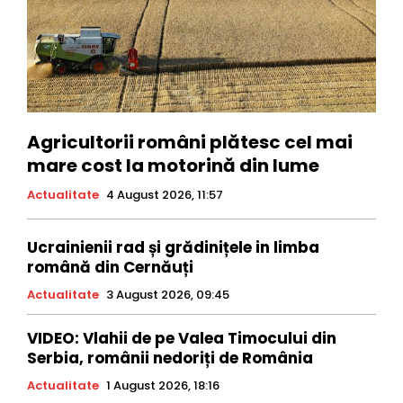
Agricultorii români plătesc cel mai
mare cost la motorină din lume
Actualitate
4 August 2026, 11:57
Ucrainienii rad și grădinițele in limba
română din Cernăuți
Actualitate
3 August 2026, 09:45
VIDEO: Vlahii de pe Valea Timocului din
Serbia, românii nedoriți de România
Actualitate
1 August 2026, 18:16