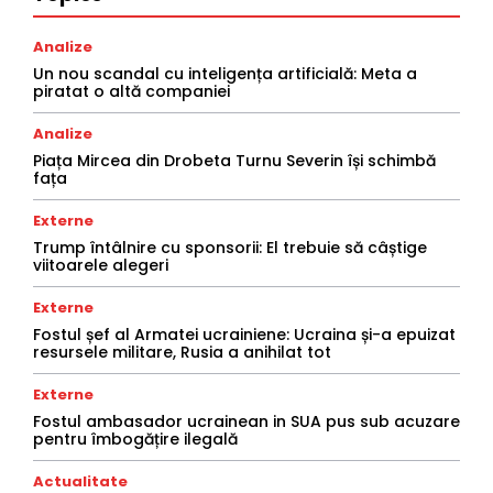
Analize
Un nou scandal cu inteligența artificială: Meta a
piratat o altă companiei
Analize
Piața Mircea din Drobeta Turnu Severin își schimbă
fața
Externe
Trump întâlnire cu sponsorii: El trebuie să câștige
viitoarele alegeri
Externe
Fostul șef al Armatei ucrainiene: Ucraina și-a epuizat
resursele militare, Rusia a anihilat tot
Externe
Fostul ambasador ucrainean in SUA pus sub acuzare
pentru îmbogățire ilegală
Actualitate