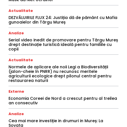
Actualitate
DEZVĂLUIRILE FLUX 24: Justiția dă de pământ cu Mafia
gunoaielor din Târgu Mureș
Analize
Serial video inedit de promovare pentru Târgu Mureș
drept destinație turistică ideală pentru familiile cu
copii
Actualitate
Normele de aplicare ale noii Legi a Biodiversității
(jalon-cheie în PNRR) nu recunosc meritele
agriculturii ecologice drept pilonul central pentru
restaurarea naturii
Externe
Economia Coreei de Nord a crescut pentru al treilea
an consecutiv
Analize
Cea mai mare investiție in drumuri in Mureș: La
Sovata