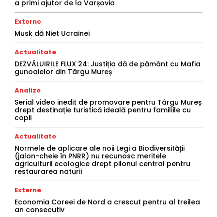
a primi ajutor de la Varșovia
Externe
Musk dă Niet Ucrainei
Actualitate
DEZVĂLUIRILE FLUX 24: Justiția dă de pământ cu Mafia
gunoaielor din Târgu Mureș
Analize
Serial video inedit de promovare pentru Târgu Mureș
drept destinație turistică ideală pentru familiile cu
copii
Actualitate
Normele de aplicare ale noii Legi a Biodiversității
(jalon-cheie în PNRR) nu recunosc meritele
agriculturii ecologice drept pilonul central pentru
restaurarea naturii
Externe
Economia Coreei de Nord a crescut pentru al treilea
an consecutiv