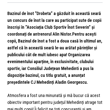
Bazinul de înot “Drobeta” a găzduit în această seară
un concurs de înot la care au participat sute de copii
înscriși în “Asociația Club Sportiv Înot Severin” și
coordonați de antrenorul Alin Nistor.Pentru acești
copii, Bazinul de înot a fost a doua casă în ultimul an,
astfel că în această seară le-au arătat părinților și
publicului cât de mult iubesc apa! Organizarea
evenimentului aparține, în exclusivitate, clubului
sportiv, iar Consiliul Județean Mehedinti a pus la
dispoziție bazinul, cu titlu gratuit, a anunțat
președintele CJ Mehedinți Aladin Georgescu.
Atmosfera a fost una minunată și mă bucur că acest
obiectiv important pentru județul Mehedinți atrage tot
mai mulți copii! Îi felicit pe toți concurenții și am