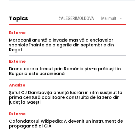
Topics
#ALEGERIMOLDOVA
Mai mult
Externe
Marocanii anunță o invazie masivă a enclavelor
spaniole înainte de alegerile din septembrie din
Regat
Externe
Drona care a trecut prin România și s-a prăbușit in
Bulgaria este ucraineană
Analize
Șeful CJ Dâmbovița anunță lucrări in ritm susținut la
prima centură ocolitoare construită de la zero din
județ la Găești
Externe
Cofondatorul Wikipedia: A devenit un instrument de
propagandă al CIA