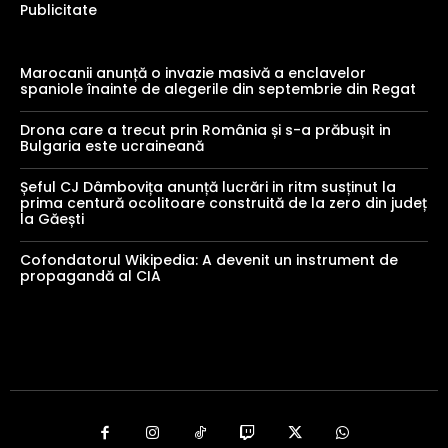
Publicitate
Marocanii anunță o invazie masivă a enclavelor
spaniole înainte de alegerile din septembrie din Regat
Drona care a trecut prin România și s-a prăbușit in
Bulgaria este ucraineană
Șeful CJ Dâmbovița anunță lucrări in ritm susținut la
prima centură ocolitoare construită de la zero din județ
la Găești
Cofondatorul Wikipedia: A devenit un instrument de
propagandă al CIA