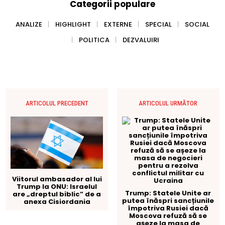
Categorii populare
ANALIZE
HIGHLIGHT
EXTERNE
SPECIAL
SOCIAL
POLITICA
DEZVALUIRI
ARTICOLUL PRECEDENT
ARTICOLUL URMĂTOR
Viitorul ambasador al lui
Trump la ONU: Israelul
Trump: Statele Unite ar
are „dreptul biblic” de a
putea înăspri sancțiunile
anexa Cisiordania
împotriva Rusiei dacă
Moscova refuză să se
așeze la masa de