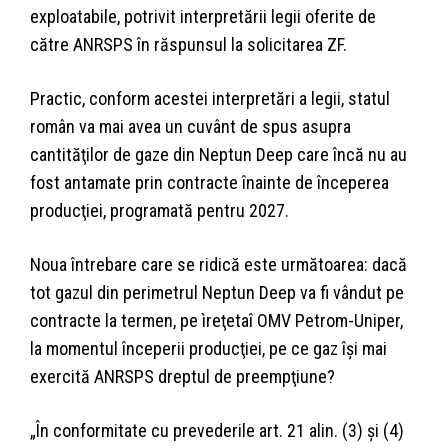
exploatabile, potrivit inter­pretării legii oferite de
către ANRSPS în răspunsul la solicitarea ZF.
Practic, conform acestei interpretări a legii, statul
român va mai avea un cuvânt de spus asupra
cantităţilor de gaze din Neptun Deep care încă nu au
fost antamate prin contracte înainte de începerea
producţiei, programată pentru 2027.
Noua întrebare care se ridică este următoarea: dacă
tot gazul din perimetrul Neptun Deep va fi vândut pe
contracte la termen, pe ìreţetaî OMV Petrom-Uniper,
la momentul începerii producţiei, pe ce gaz îşi mai
exercită ANRSPS dreptul de preempţiune?
„În conformitate cu prevederile art. 21 alin. (3) şi (4)