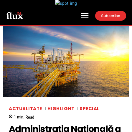
Subscribe
ACTUALITATE
HIGHLIGHT
SPECIAL
1
min.
Read
Adminis­traţia Naţională a