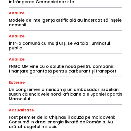
înfrângerea Germaniei naziste
Analize
Modele de inteligență artificială au încercat să înșele
oamenii
Analize
Într-o comună cu mulți urși se va tăia iluminatul
public
Analize
FNGCIMM vine cu o soluție nouă pentru companii:
finanțare garantată pentru carburant și transport
Externe
Un congremen american și un ambasador israelian
susțin că enclavele nord-africane ale Spaniei aparțin
Marocului
Actualitate
Fost premier de la Chișinău îi acuză pe moldoveni:
Consumă in draci energia livrată de România. Au
arătat degetul mijlociu