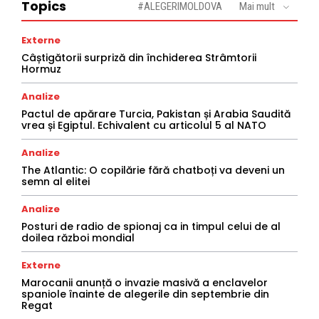
Topics
#ALEGERIMOLDOVA
Mai mult
Externe
Câștigătorii surpriză din închiderea Strâmtorii
Hormuz
Analize
Pactul de apărare Turcia, Pakistan și Arabia Saudită
vrea și Egiptul. Echivalent cu articolul 5 al NATO
Analize
The Atlantic: O copilărie fără chatboți va deveni un
semn al elitei
Analize
Posturi de radio de spionaj ca in timpul celui de al
doilea război mondial
Externe
Marocanii anunță o invazie masivă a enclavelor
spaniole înainte de alegerile din septembrie din
Regat