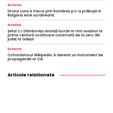
Externe
Drona care a trecut prin România și s-a prăbușit in
Bulgaria este ucraineană
Analize
Șeful CJ Dâmbovița anunță lucrări in ritm susținut la
prima centură ocolitoare construită de la zero din
județ la Găești
Externe
Cofondatorul Wikipedia: A devenit un instrument de
propagandă al CIA
Articole relationate