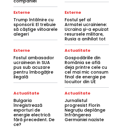
companiei
Externe
Externe
Trump întâlnire cu
Fostul șef al
sponsorii: El trebuie
Armatei ucrainiene:
să câștige viitoarele
Ucraina și-a epuizat
alegeri
resursele militare,
Rusia a anihilat tot
Externe
Actualitate
Fostul ambasador
Gospodăriile din
ucrainean in SUA
România se află
pus sub acuzare
deja printre cele cu
pentru îmbogățire
cel mai mic consum
ilegală
final de energie pe
locuitor din UE
Actualitate
Actualitate
Bulgaria
Jurnalistul
înregistrează
progresist Florin
exporturi de
Negruțiu deplânge
energie electrică
înfrângerea
fără precedent. De
Germaniei naziste
ce?