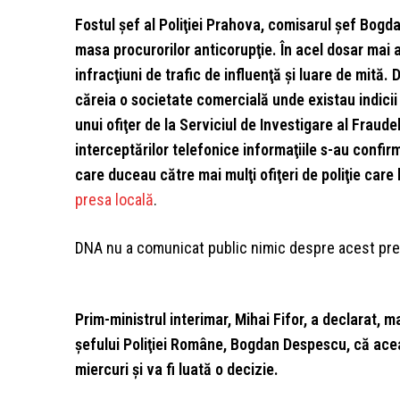
Fostul şef al Poliţiei Prahova, comisarul şef Bogd
masa procurorilor anticorupţie. În acel dosar mai ap
infracţiuni de trafic de influenţă şi luare de mită. 
căreia o societate comercială unde existau indicii
unui ofiţer de la Serviciul de Investigare al Fraude
interceptărilor telefonice informaţiile s-au confir
care duceau către mai mulţi ofiţeri de poliţie care 
presa locală
.
DNA nu a comunicat public nimic despre acest pr
Prim-ministrul interimar, Mihai Fifor, a declarat, 
şefului Poliţiei Române, Bogdan Despescu, că aceas
miercuri şi va fi luată o decizie.