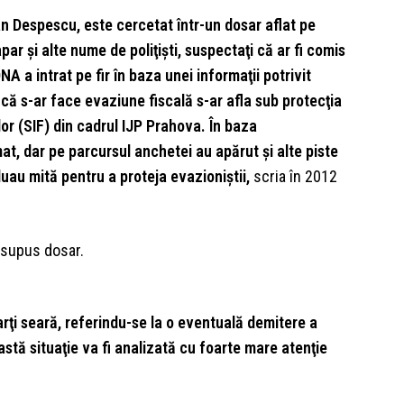
an Despescu, este cercetat într-un dosar aflat pe
ar şi alte nume de poliţişti, suspectaţi că ar fi comis
DNA a intrat pe fir în baza unei informaţii potrivit
 că s-ar face evaziune fiscală s-ar afla sub protecţia
lor (SIF) din cadrul IJP Prahova. În baza
mat, dar pe parcursul anchetei au apărut şi alte piste
luau mită pentru a proteja evazioniştii,
scria în 2012
esupus dosar.
marţi seară, referindu-se la o eventuală demitere a
tă situaţie va fi analizată cu foarte mare atenţie