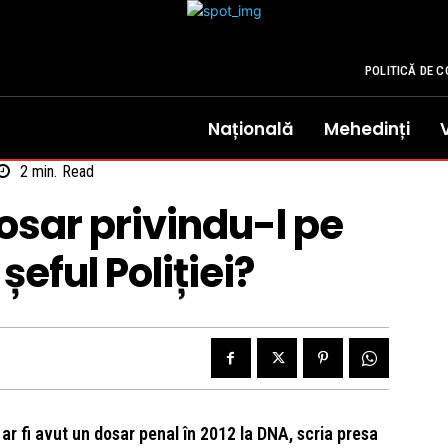
POLITICĂ DE C
Națională
Mehedinți
2
min.
Read
sar privindu-l pe
eful Poliției?
ar fi avut un dosar penal în 2012 la DNA, scria presa