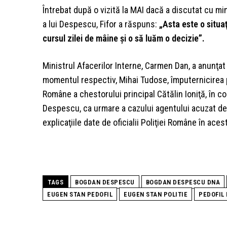
Întrebat după o vizită la MAI dacă a discutat cu mi
a lui Despescu, Fifor a răspuns:
„Asta este o situaţ
cursul zilei de mâine şi o să luăm o decizie”.
Ministrul Afacerilor Interne, Carmen Dan, a anunţa
momentul respectiv, Mihai Tudose, împuternicirea pe
Române a chestorului principal Cătălin Ioniţă, în co
Despescu, ca urmare a cazului agentului acuzat de 
explicaţiile date de oficialii Poliţiei Române în aces
TAGS
BOGDAN DESPESCU
BOGDAN DESPESCU DNA
EUGEN STAN PEDOFIL
EUGEN STAN POLITIE
PEDOFIL 