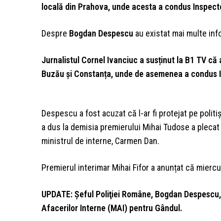
locală din Prahova, unde acesta a condus Inspecto
Despre
Bogdan Despescu
au existat mai multe info
Jurnalistul Cornel Ivanciuc a susținut la B1 TV că ac
Buzău și Constanța, unde de asemenea a condus In
Despescu a fost acuzat că l-ar fi protejat pe politi
a dus la demisia premierului Mihai Tudose a plecat
ministrul de interne, Carmen Dan.
Premierul interimar Mihai Fifor a anunțat că miercu
UPDATE: Şeful Poliţiei Române, Bogdan Despescu, v
Afacerilor Interne (MAI) pentru Gândul.