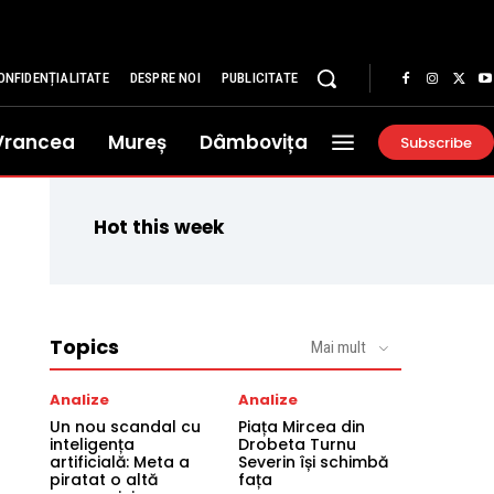
ONFIDENȚIALITATE
DESPRE NOI
PUBLICITATE
Vrancea
Mureș
Dâmbovița
Subscribe
Hot this week
Topics
Mai mult
Analize
Analize
Un nou scandal cu
Piața Mircea din
inteligența
Drobeta Turnu
artificială: Meta a
Severin își schimbă
piratat o altă
fața