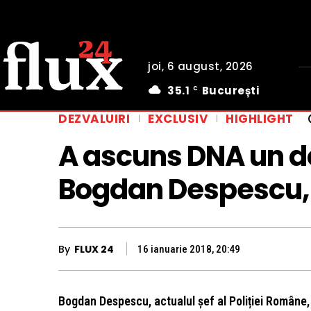
joi, 6 august, 2026
35.1
București
C
DEZVALUIRI
EXCLUSIV
HIGHLIGHT
A ascuns DNA un do
Bogdan Despescu, ș
By
FLUX 24
16 ianuarie 2018, 20:49
Bogdan Despescu, actualul șef al Poliției Române, 