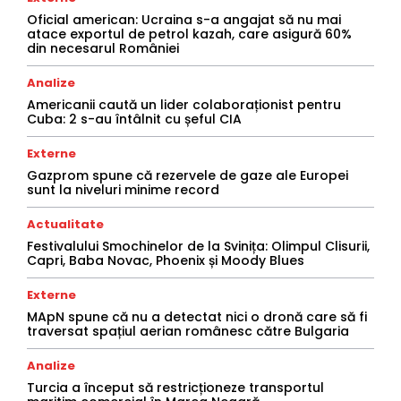
Oficial american: Ucraina s-a angajat să nu mai
atace exportul de petrol kazah, care asigură 60%
din necesarul României
Analize
Americanii caută un lider colaboraționist pentru
Cuba: 2 s-au întâlnit cu șeful CIA
Externe
Gazprom spune că rezervele de gaze ale Europei
sunt la niveluri minime record
Actualitate
Festivalului Smochinelor de la Svinița: Olimpul Clisurii,
Capri, Baba Novac, Phoenix și Moody Blues
Externe
MApN spune că nu a detectat nici o dronă care să fi
traversat spațiul aerian românesc către Bulgaria
Analize
Turcia a început să restricționeze transportul