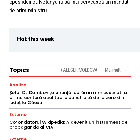
opus ideii ca Netanyahu să mai servească un mandat
de prim-ministru.
Hot this week
Topics
#ALEGERIMOLDOVA
Mai mult
Analize
Șeful CJ Dâmbovița anunță lucrări in ritm susținut la
prima centură ocolitoare construită de la zero din
județ la Găești
Externe
Cofondatorul Wikipedia: A devenit un instrument de
propagandă al CIA
Externe