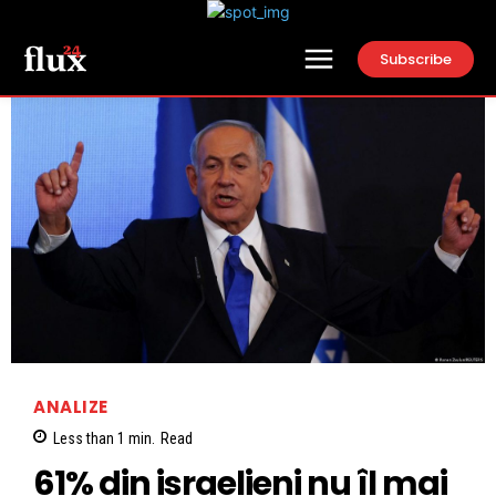
Subscribe
ANALIZE
Less than 1
min.
Read
61% din israelieni nu îl mai