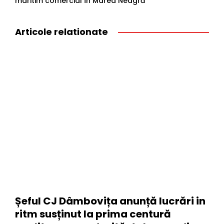
maritim comercial în Marea Neagră
Articole relationate
Șeful CJ Dâmbovița anunță lucrări in
ritm susținut la prima centură