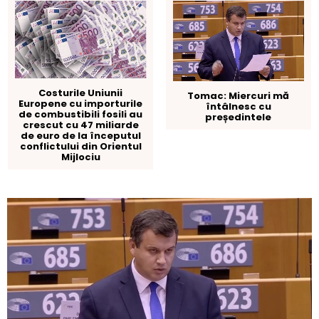
Costurile Uniunii
Tomac: Miercuri mă
Europene cu importurile
întâlnesc cu
de combustibili fosili au
președintele
crescut cu 47 miliarde
de euro de la începutul
conflictului din Orientul
Mijlociu